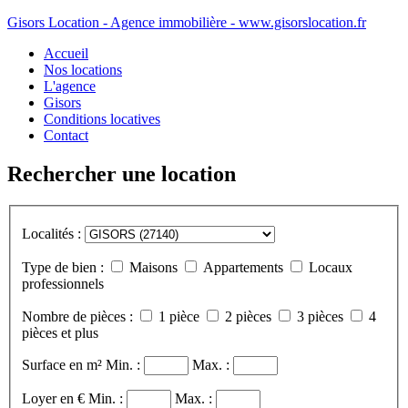
Gisors Location - Agence immobilière - www.gisorslocation.fr
Accueil
Nos locations
L'agence
Gisors
Conditions locatives
Contact
Rechercher une location
Localités :
Type de bien :
Maisons
Appartements
Locaux
professionnels
Nombre de pièces :
1 pièce
2 pièces
3 pièces
4
pièces et plus
Surface en m²
Min. :
Max. :
Loyer en €
Min. :
Max. :