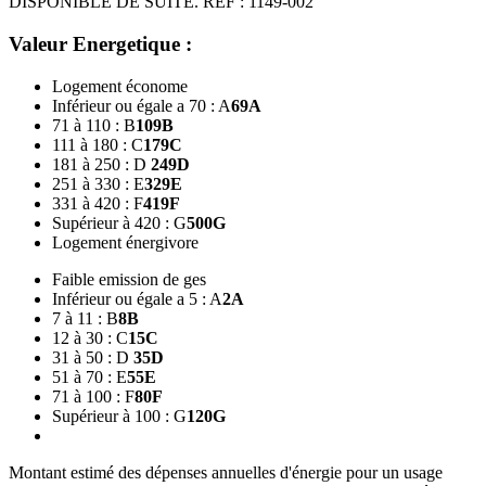
DISPONIBLE DE SUITE. REF : 1149-002
Valeur Energetique :
Logement économe
Inférieur ou égale a 70 : A
69
A
71 à 110 : B
109
B
111 à 180 : C
179
C
181 à 250 : D
249
D
251 à 330 : E
329
E
331 à 420 : F
419
F
Supérieur à 420 : G
500
G
Logement énergivore
Faible emission de ges
Inférieur ou égale a 5 : A
2
A
7 à 11 : B
8
B
12 à 30 : C
15
C
31 à 50 : D
35
D
51 à 70 : E
55
E
71 à 100 : F
80
F
Supérieur à 100 : G
120
G
Montant estimé des dépenses annuelles d'énergie pour un usage