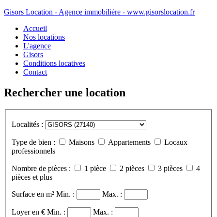
Gisors Location - Agence immobilière - www.gisorslocation.fr
Accueil
Nos locations
L'agence
Gisors
Conditions locatives
Contact
Rechercher une location
Localités :
Type de bien :
Maisons
Appartements
Locaux
professionnels
Nombre de pièces :
1 pièce
2 pièces
3 pièces
4
pièces et plus
Surface en m²
Min. :
Max. :
Loyer en €
Min. :
Max. :