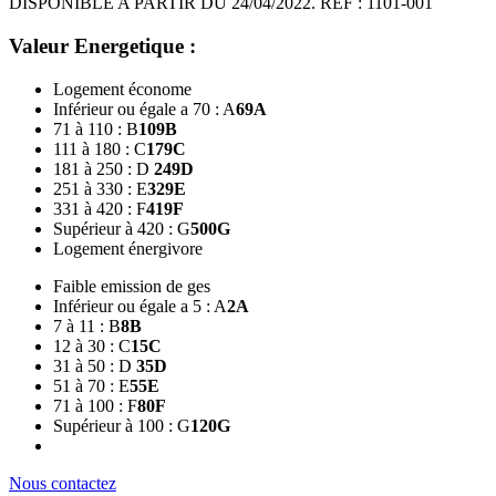
DISPONIBLE A PARTIR DU 24/04/2022. REF : 1101-001
Valeur Energetique :
Logement économe
Inférieur ou égale a 70 : A
69
A
71 à 110 : B
109
B
111 à 180 : C
179
C
181 à 250 : D
249
D
251 à 330 : E
329
E
331 à 420 : F
419
F
Supérieur à 420 : G
500
G
Logement énergivore
Faible emission de ges
Inférieur ou égale a 5 : A
2
A
7 à 11 : B
8
B
12 à 30 : C
15
C
31 à 50 : D
35
D
51 à 70 : E
55
E
71 à 100 : F
80
F
Supérieur à 100 : G
120
G
Nous contactez