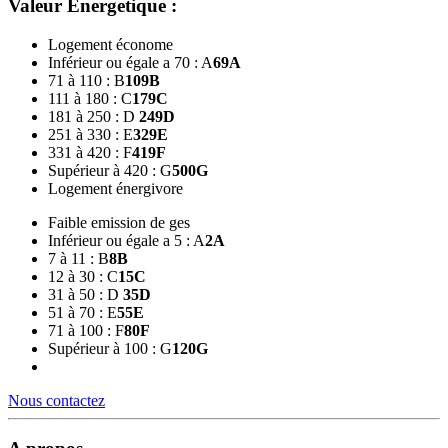
Valeur Energetique :
Logement économe
Inférieur ou égale a 70 : A
69
A
71 à 110 : B
109
B
111 à 180 : C
179
C
181 à 250 : D
249
D
251 à 330 : E
329
E
331 à 420 : F
419
F
Supérieur à 420 : G
500
G
Logement énergivore
Faible emission de ges
Inférieur ou égale a 5 : A
2
A
7 à 11 : B
8
B
12 à 30 : C
15
C
31 à 50 : D
35
D
51 à 70 : E
55
E
71 à 100 : F
80
F
Supérieur à 100 : G
120
G
Nous contactez