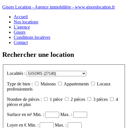
Gisors Location - Agence immobilière - www.gisorslocation.fr
Accueil
Nos locations
L'agence
Gisors
Conditions locatives
Contact
Rechercher une location
Localités :
Type de bien :
Maisons
Appartements
Locaux
professionnels
Nombre de pièces :
1 pièce
2 pièces
3 pièces
4
pièces et plus
Surface en m²
Min. :
Max. :
Loyer en €
Min. :
Max. :