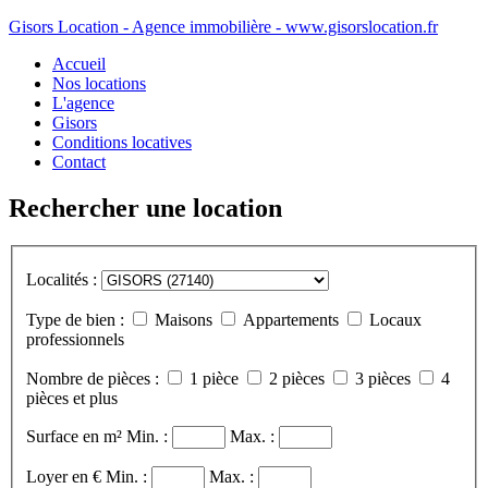
Gisors Location - Agence immobilière - www.gisorslocation.fr
Accueil
Nos locations
L'agence
Gisors
Conditions locatives
Contact
Rechercher une location
Localités :
Type de bien :
Maisons
Appartements
Locaux
professionnels
Nombre de pièces :
1 pièce
2 pièces
3 pièces
4
pièces et plus
Surface en m²
Min. :
Max. :
Loyer en €
Min. :
Max. :