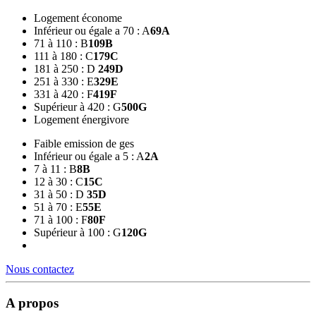
Logement économe
Inférieur ou égale a 70 : A
69
A
71 à 110 : B
109
B
111 à 180 : C
179
C
181 à 250 : D
249
D
251 à 330 : E
329
E
331 à 420 : F
419
F
Supérieur à 420 : G
500
G
Logement énergivore
Faible emission de ges
Inférieur ou égale a 5 : A
2
A
7 à 11 : B
8
B
12 à 30 : C
15
C
31 à 50 : D
35
D
51 à 70 : E
55
E
71 à 100 : F
80
F
Supérieur à 100 : G
120
G
Nous contactez
A propos