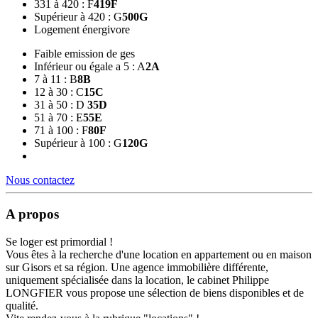
331 à 420 : F
419
F
Supérieur à 420 : G
500
G
Logement énergivore
Faible emission de ges
Inférieur ou égale a 5 : A
2
A
7 à 11 : B
8
B
12 à 30 : C
15
C
31 à 50 : D
35
D
51 à 70 : E
55
E
71 à 100 : F
80
F
Supérieur à 100 : G
120
G
Nous contactez
A propos
Se loger est primordial !
Vous êtes à la recherche d'une location en appartement ou en maison
sur Gisors et sa région. Une agence immobilière différente,
uniquement spécialisée dans la location, le cabinet Philippe
LONGFIER vous propose une sélection de biens disponibles et de
qualité.