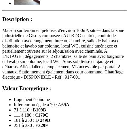
Description :
Maison sur terrain en pelouse, d'environ 160m², située dans la zone
industrielle de Gisors composée : AU RDC : entrée, couloir de
distribution avec rangement, bureau, chambre, salle de bain avec
baignoire et lavabo sur colonne, local WC, cuisine aménagée et
partiellement ouverte sur le séjour/salon avec cheminée. A
L'ETAGE : dégagements, 2 chambres, salle de bain avec baignoire
et lavabo sur colonne, local WC. Sous-sol divisé en garage et
débarras. Allée dallée et emplacement VL accessible par portail 2
vantaux. Stationnement également dans cour commune. Chauffage
électrique - DISPONIBLE - Réf : 917-001
Valeur Energetique :
Logement économe
Inférieur ou égale a 70 : A
69
A
71 à 110 : B
109
B
111 à 180 : C
179
C
181 à 250 : D
249
D
251 à 330 : E
329
E