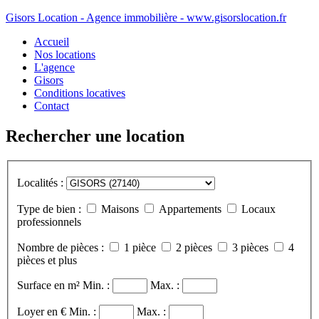
Gisors Location - Agence immobilière - www.gisorslocation.fr
Accueil
Nos locations
L'agence
Gisors
Conditions locatives
Contact
Rechercher une location
Localités :
Type de bien :
Maisons
Appartements
Locaux
professionnels
Nombre de pièces :
1 pièce
2 pièces
3 pièces
4
pièces et plus
Surface en m²
Min. :
Max. :
Loyer en €
Min. :
Max. :