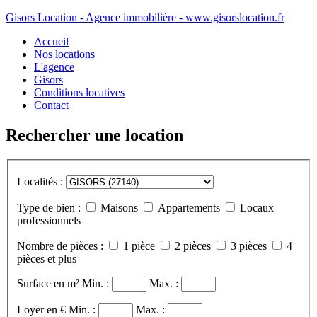
Gisors Location - Agence immobilière - www.gisorslocation.fr
Accueil
Nos locations
L'agence
Gisors
Conditions locatives
Contact
Rechercher une location
Localités :
Type de bien :
Maisons
Appartements
Locaux
professionnels
Nombre de pièces :
1 pièce
2 pièces
3 pièces
4
pièces et plus
Surface en m²
Min. :
Max. :
Loyer en €
Min. :
Max. :