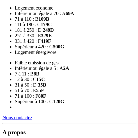
Logement économe
Inférieur ou égale a 70 : A
69
A
71 à 110 : B
109
B
111 à 180 : C
179
C
181 à 250 : D
249
D
251 à 330 : E
329
E
331 à 420 : F
419
F
Supérieur à 420 : G
500
G
Logement énergivore
Faible emission de ges
Inférieur ou égale a 5 : A
2
A
7 à 11 : B
8
B
12 à 30 : C
15
C
31 à 50 : D
35
D
51 à 70 : E
55
E
71 à 100 : F
80
F
Supérieur à 100 : G
120
G
Nous contactez
A propos