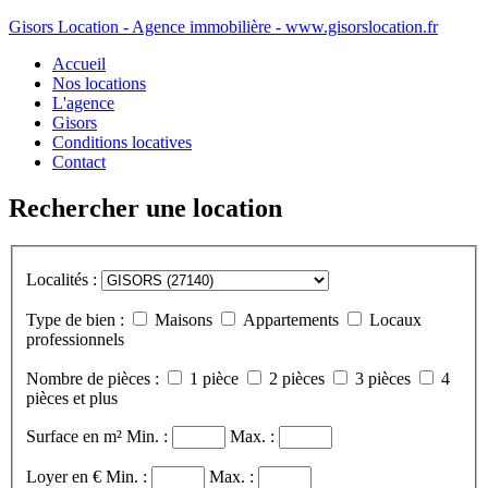
Gisors Location - Agence immobilière - www.gisorslocation.fr
Accueil
Nos locations
L'agence
Gisors
Conditions locatives
Contact
Rechercher une location
Localités :
Type de bien :
Maisons
Appartements
Locaux
professionnels
Nombre de pièces :
1 pièce
2 pièces
3 pièces
4
pièces et plus
Surface en m²
Min. :
Max. :
Loyer en €
Min. :
Max. :