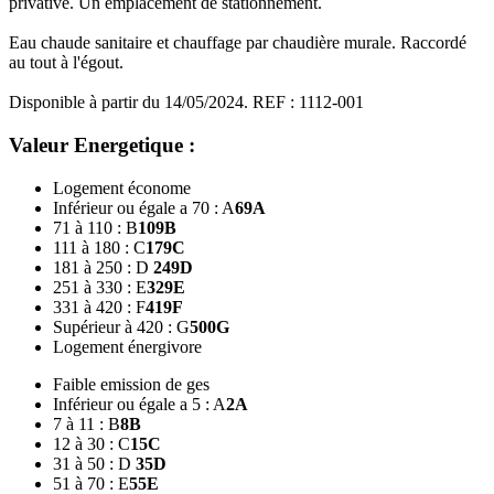
privative. Un emplacement de stationnement.
Eau chaude sanitaire et chauffage par chaudière murale. Raccordé
au tout à l'égout.
Disponible à partir du 14/05/2024. REF : 1112-001
Valeur Energetique :
Logement économe
Inférieur ou égale a 70 : A
69
A
71 à 110 : B
109
B
111 à 180 : C
179
C
181 à 250 : D
249
D
251 à 330 : E
329
E
331 à 420 : F
419
F
Supérieur à 420 : G
500
G
Logement énergivore
Faible emission de ges
Inférieur ou égale a 5 : A
2
A
7 à 11 : B
8
B
12 à 30 : C
15
C
31 à 50 : D
35
D
51 à 70 : E
55
E