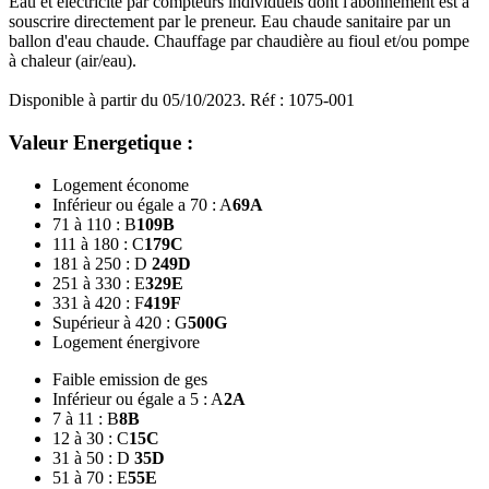
Eau et électricité par compteurs individuels dont l'abonnement est à
souscrire directement par le preneur. Eau chaude sanitaire par un
ballon d'eau chaude. Chauffage par chaudière au fioul et/ou pompe
à chaleur (air/eau).
Disponible à partir du 05/10/2023. Réf : 1075-001
Valeur Energetique :
Logement économe
Inférieur ou égale a 70 : A
69
A
71 à 110 : B
109
B
111 à 180 : C
179
C
181 à 250 : D
249
D
251 à 330 : E
329
E
331 à 420 : F
419
F
Supérieur à 420 : G
500
G
Logement énergivore
Faible emission de ges
Inférieur ou égale a 5 : A
2
A
7 à 11 : B
8
B
12 à 30 : C
15
C
31 à 50 : D
35
D
51 à 70 : E
55
E