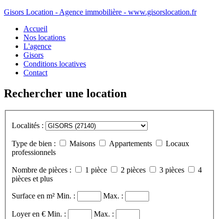
Gisors Location - Agence immobilière - www.gisorslocation.fr
Accueil
Nos locations
L'agence
Gisors
Conditions locatives
Contact
Rechercher une location
Localités :
Type de bien :
Maisons
Appartements
Locaux
professionnels
Nombre de pièces :
1 pièce
2 pièces
3 pièces
4
pièces et plus
Surface en m²
Min. :
Max. :
Loyer en €
Min. :
Max. :