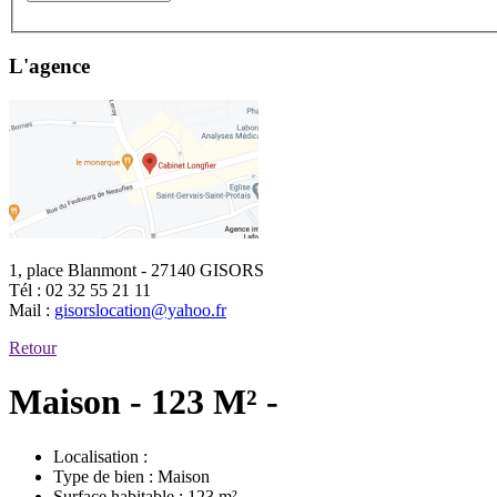
L'agence
1, place Blanmont - 27140 GISORS
Tél :
02 32 55 21 11
Mail :
gisorslocation@yahoo.fr
Retour
Maison - 123 M² -
Localisation :
Type de bien :
Maison
Surface habitable :
123 m²