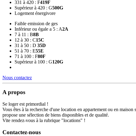
331 à 420 : F
419
F
Supérieur à 420 : G
500
G
Logement énergivore
Faible emission de ges
Inférieur ou égale a 5 : A
2
A
7 à 11 : B
8
B
12 à 30 : C
15
C
31 à 50 : D
35
D
51 à 70 : E
55
E
71 à 100 : F
80
F
Supérieur à 100 : G
120
G
Nous contactez
A propos
Se loger est primordial !
Vous êtes à la recherche d'une location en appartement ou en maison 
propose une sélection de biens disponibles et de qualité.
Vite rendez-vous à la rubrique "locations" !
Contactez-nous