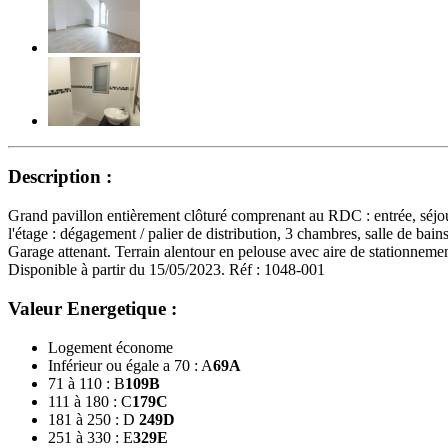
Description :
Grand pavillon entièrement clôturé comprenant au RDC : entrée, séjou
l'étage : dégagement / palier de distribution, 3 chambres, salle de ba
Garage attenant. Terrain alentour en pelouse avec aire de stationnement
Disponible à partir du 15/05/2023. Réf : 1048-001
Valeur Energetique :
Logement économe
Inférieur ou égale a 70 : A
69
A
71 à 110 : B
109
B
111 à 180 : C
179
C
181 à 250 : D
249
D
251 à 330 : E
329
E