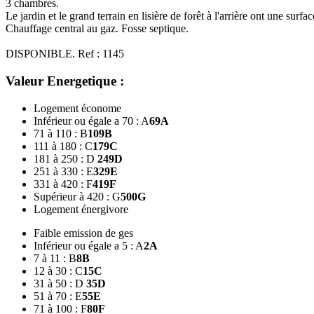
3 chambres.
Le jardin et le grand terrain en lisière de forêt à l'arrière ont une su
Chauffage central au gaz. Fosse septique.
DISPONIBLE. Ref : 1145
Valeur Energetique :
Logement économe
Inférieur ou égale a 70 : A
69
A
71 à 110 : B
109
B
111 à 180 : C
179
C
181 à 250 : D
249
D
251 à 330 : E
329
E
331 à 420 : F
419
F
Supérieur à 420 : G
500
G
Logement énergivore
Faible emission de ges
Inférieur ou égale a 5 : A
2
A
7 à 11 : B
8
B
12 à 30 : C
15
C
31 à 50 : D
35
D
51 à 70 : E
55
E
71 à 100 : F
80
F