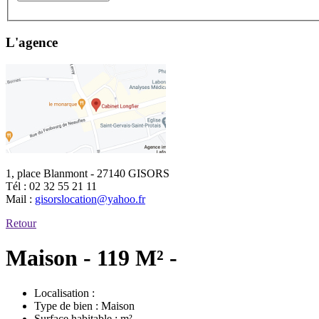
L'agence
1, place Blanmont - 27140 GISORS
Tél :
02 32 55 21 11
Mail :
gisorslocation@yahoo.fr
Retour
Maison - 119 M² -
Localisation :
Type de bien :
Maison
Surface habitable :
m²