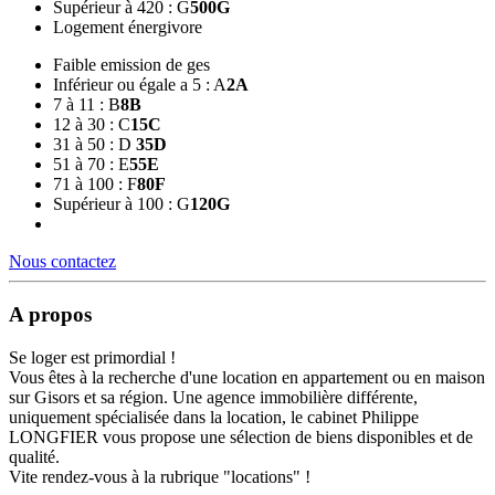
Supérieur à 420 : G
500
G
Logement énergivore
Faible emission de ges
Inférieur ou égale a 5 : A
2
A
7 à 11 : B
8
B
12 à 30 : C
15
C
31 à 50 : D
35
D
51 à 70 : E
55
E
71 à 100 : F
80
F
Supérieur à 100 : G
120
G
Nous contactez
A propos
Se loger est primordial !
Vous êtes à la recherche d'une location en appartement ou en maison
sur Gisors et sa région. Une agence immobilière différente,
uniquement spécialisée dans la location, le cabinet Philippe
LONGFIER vous propose une sélection de biens disponibles et de
qualité.
Vite rendez-vous à la rubrique "locations" !