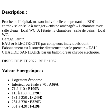
Description :
Proche de l’hôpital, maison individuelle comprenant au RDC :
entrée - salon/salle à manger - cuisine aménagée - 1 chambre avec
salle d'eau - local WC. A l'étage : 3 chambres - salle de bains - local
WC.
Garage. Jardin.
EAU & ELECTRICITE par compteurs individuels dont
l’abonnement est à soucrire directement par le preneur – EAU
CHAUDE SANITAIRE par un ballon d’eau chaude électrique.
DISPO DÉBUT 2022. REF : 1062
Valeur Energetique :
Logement économe
Inférieur ou égale a 70 : A
69
A
71 à 110 : B
109
B
111 à 180 : C
179
C
181 à 250 : D
249
D
251 à 330 : E
329
E
331 à 420 : F
419
F