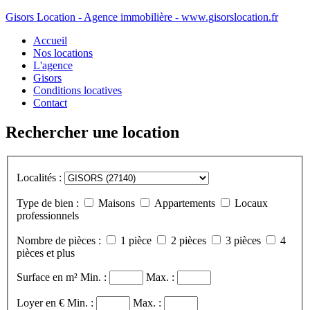
Gisors Location - Agence immobilière - www.gisorslocation.fr
Accueil
Nos locations
L'agence
Gisors
Conditions locatives
Contact
Rechercher une location
Localités :
Type de bien :
Maisons
Appartements
Locaux
professionnels
Nombre de pièces :
1 pièce
2 pièces
3 pièces
4
pièces et plus
Surface en m²
Min. :
Max. :
Loyer en €
Min. :
Max. :