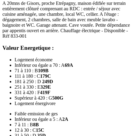
A 20mns de Gisors, proche Etrépagny, maison édifiée sur terrain
entièrement clôturé comprenant au RDC : entrée / séjour avec
cuisine aménagée, une chambre, local WC, cellier. A l'étage :
dégagement, 2 chambres, salle de bain avec meuble lavabo -
baignoire et WC. Garage attenant. Cave voutée. Petite dépendance
par appentis ouvert en arrière. Chauffage électrique - Disponible -
Réf 833-001
Valeur Energetique :
Logement économe
Inférieur ou égale a 70 : A
69
A
71 à 110 : B
109
B
111 à 180 : C
179
C
181 à 250 : D
249
D
251 à 330 : E
329
E
331 à 420 : F
419
F
Supérieur à 420 : G
500
G
Logement énergivore
Faible emission de ges
Inférieur ou égale a 5 : A
2
A
7 à 11 : B
8
B
12 à 30 : C
15
C
31 à 50 : D
35
D