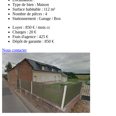
Type de bien :
Maison
Surface habitable :
112 m²
Nombre de pièces :
4
Stationnement :
Garage / Box
Loyer :
850 € / mois cc
Charges :
20 €
Frais d'agence :
425 €
Dépôt de garantie :
850 €
Nous contacter