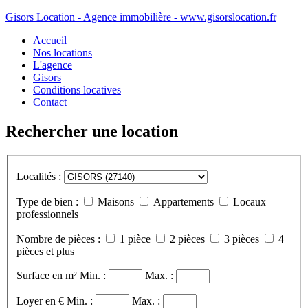
Gisors Location - Agence immobilière - www.gisorslocation.fr
Accueil
Nos locations
L'agence
Gisors
Conditions locatives
Contact
Rechercher une location
Localités :
Type de bien :
Maisons
Appartements
Locaux
professionnels
Nombre de pièces :
1 pièce
2 pièces
3 pièces
4
pièces et plus
Surface en m²
Min. :
Max. :
Loyer en €
Min. :
Max. :