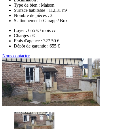
Type de bien :
Maison
Surface habitable :
112,31 m²
Nombre de pièces :
3
Stationnement :
Garage / Box
Loyer :
655 € / mois cc
Charges :
€
Frais d'agence :
327.50 €
Dépôt de garantie :
655 €
Nous contacter