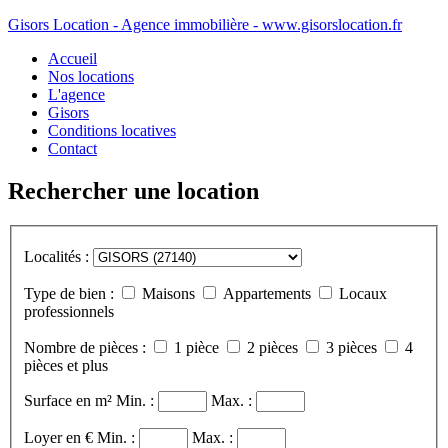
Gisors Location - Agence immobilière - www.gisorslocation.fr
Accueil
Nos locations
L'agence
Gisors
Conditions locatives
Contact
Rechercher une location
Localités :
Type de bien :
Maisons
Appartements
Locaux
professionnels
Nombre de pièces :
1 pièce
2 pièces
3 pièces
4
pièces et plus
Surface en m²
Min. :
Max. :
Loyer en €
Min. :
Max. :