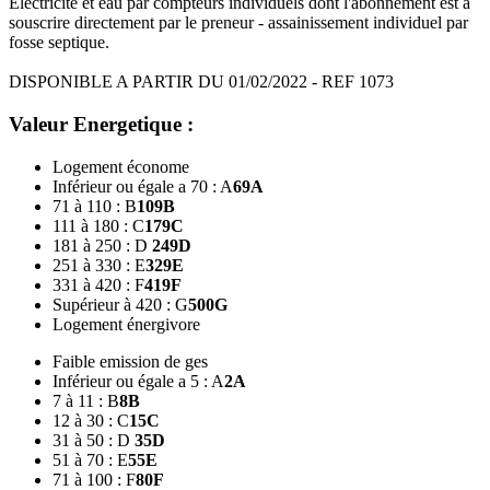
Electricité et eau par compteurs individuels dont l'abonnement est à
souscrire directement par le preneur - assainissement individuel par
fosse septique.
DISPONIBLE A PARTIR DU 01/02/2022 - REF 1073
Valeur Energetique :
Logement économe
Inférieur ou égale a 70 : A
69
A
71 à 110 : B
109
B
111 à 180 : C
179
C
181 à 250 : D
249
D
251 à 330 : E
329
E
331 à 420 : F
419
F
Supérieur à 420 : G
500
G
Logement énergivore
Faible emission de ges
Inférieur ou égale a 5 : A
2
A
7 à 11 : B
8
B
12 à 30 : C
15
C
31 à 50 : D
35
D
51 à 70 : E
55
E
71 à 100 : F
80
F