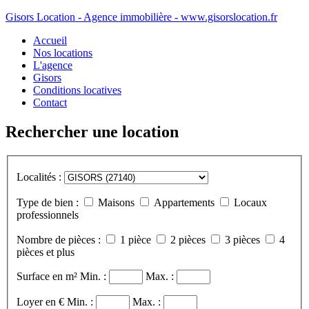
Gisors Location - Agence immobilière - www.gisorslocation.fr
Accueil
Nos locations
L'agence
Gisors
Conditions locatives
Contact
Rechercher une location
Localités :
Type de bien :
Maisons
Appartements
Locaux
professionnels
Nombre de pièces :
1 pièce
2 pièces
3 pièces
4
pièces et plus
Surface en m²
Min. :
Max. :
Loyer en €
Min. :
Max. :