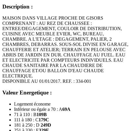
Description :
MAISON DANS VILLAGE PROCHE DE GISORS
COMPRENANT : AU REZ DE CHAUSSEE :
ENTREE/DEGAGEMENT, COULOIR DE DISTRIBUTION,
CUISINE AVEC MEUBLE EVIER, WC, BUREAU,
CHAMBRE. A L'ETAGE : DEGAGEMENT, PALIER, 2
CHAMBRES, DEBARRAS. SOUS-SOL DIVISE EN GARAGE,
CHAUFFERIE ET ATELIER; TERRAIN EN PELOUSE AVEC
ABRIS DE JARDIN EN DUR. CHAUFFAGE AU FUEL. EAU
ET ELECTRICITE PAR COMPTEURS INDIVIDUELS. EAU
CHAUDE SANITAIRE PAR LA CHAUDIERE DE
CHAUFFAGE ET/OU BALLON D'EAU CHAUDE
ELECTRIQUE.
DISPONIBLE AU 01/01/2017. REF. : 334-001
Valeur Energetique :
Logement économe
Inférieur ou égale a 70 : A
69
A
71 à 110 : B
109
B
111 à 180 : C
179
C
181 à 250 : D
249
D
251 à 330 : E
329
E