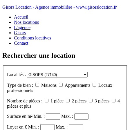
Gisors Location - Agence immobilière - www.gisorslocation.fr
Accueil
Nos locations
L'agence
Gisors
Conditions locatives
Contact
Rechercher une location
Localités :
Type de bien :
Maisons
Appartements
Locaux
professionnels
Nombre de pièces :
1 pièce
2 pièces
3 pièces
4
pièces et plus
Surface en m²
Min. :
Max. :
Loyer en €
Min. :
Max. :