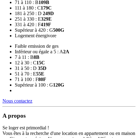
71 à 110 : B
109
B
111 à 180 : C
179
C
181 à 250 : D
249
D
251 à 330 : E
329
E
331 à 420 : F
419
F
Supérieur à 420 : G
500
G
Logement énergivore
Faible emission de ges
Inférieur ou égale a 5 : A
2
A
7 à 11 : B
8
B
12 à 30 : C
15
C
31 à 50 : D
35
D
51 à 70 : E
55
E
71 à 100 : F
80
F
Supérieur à 100 : G
120
G
Nous contactez
A propos
Se loger est primordial !
Vous êtes à la recherche d'une location en appartement ou en maison