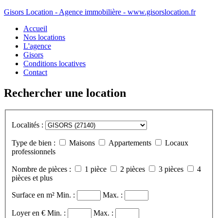
Gisors Location - Agence immobilière - www.gisorslocation.fr
Accueil
Nos locations
L'agence
Gisors
Conditions locatives
Contact
Rechercher une location
Localités :
Type de bien :
Maisons
Appartements
Locaux
professionnels
Nombre de pièces :
1 pièce
2 pièces
3 pièces
4
pièces et plus
Surface en m²
Min. :
Max. :
Loyer en €
Min. :
Max. :