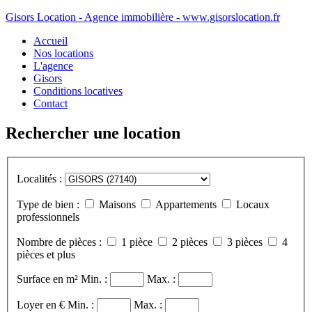
Gisors Location - Agence immobilière - www.gisorslocation.fr
Accueil
Nos locations
L'agence
Gisors
Conditions locatives
Contact
Rechercher une location
Localités :
Type de bien :
Maisons
Appartements
Locaux
professionnels
Nombre de pièces :
1 pièce
2 pièces
3 pièces
4
pièces et plus
Surface en m²
Min. :
Max. :
Loyer en €
Min. :
Max. :