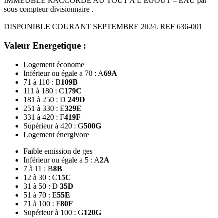
IMMEUBLE RACCORDE AU TOUT A L’EGOUT – EAU par
sous compteur divisionnaire .
DISPONIBLE COURANT SEPTEMBRE 2024. REF 636-001
Valeur Energetique :
Logement économe
Inférieur ou égale a 70 : A
69
A
71 à 110 : B
109
B
111 à 180 : C
179
C
181 à 250 : D
249
D
251 à 330 : E
329
E
331 à 420 : F
419
F
Supérieur à 420 : G
500
G
Logement énergivore
Faible emission de ges
Inférieur ou égale a 5 : A
2
A
7 à 11 : B
8
B
12 à 30 : C
15
C
31 à 50 : D
35
D
51 à 70 : E
55
E
71 à 100 : F
80
F
Supérieur à 100 : G
120
G