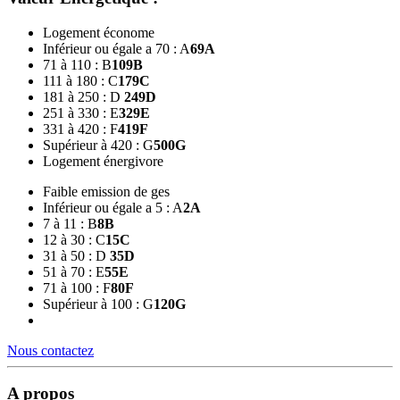
Logement économe
Inférieur ou égale a 70 : A
69
A
71 à 110 : B
109
B
111 à 180 : C
179
C
181 à 250 : D
249
D
251 à 330 : E
329
E
331 à 420 : F
419
F
Supérieur à 420 : G
500
G
Logement énergivore
Faible emission de ges
Inférieur ou égale a 5 : A
2
A
7 à 11 : B
8
B
12 à 30 : C
15
C
31 à 50 : D
35
D
51 à 70 : E
55
E
71 à 100 : F
80
F
Supérieur à 100 : G
120
G
Nous contactez
A propos