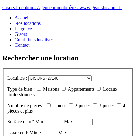
Gisors Location - Agence immobilière - www.gisorslocation.fr
Accueil
Nos locations
L'agence
Gisors
Conditions locatives
Contact
Rechercher une location
Localités :
Type de bien :
Maisons
Appartements
Locaux
professionnels
Nombre de pièces :
1 pièce
2 pièces
3 pièces
4
pièces et plus
Surface en m²
Min. :
Max. :
Loyer en €
Min. :
Max. :