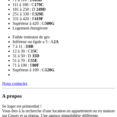
111 à 180 : C
179
C
181 à 250 : D
249
D
251 à 330 : E
329
E
331 à 420 : F
419
F
Supérieur à 420 : G
500
G
Logement énergivore
Faible emission de ges
Inférieur ou égale a 5 : A
2
A
7 à 11 : B
8
B
12 à 30 : C
15
C
31 à 50 : D
35
D
51 à 70 : E
55
E
71 à 100 : F
80
F
Supérieur à 100 : G
120
G
Nous contactez
A propos
Se loger est primordial !
Vous êtes à la recherche d'une location en appartement ou en maison
sur Gisors et sa région. Une agence immobilière différente,