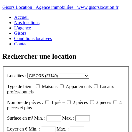
Gisors Location - Agence immobilière - www.gisorslocation.fr
Accueil
Nos locations
L'agence
Gisors
Conditions locatives
Contact
Rechercher une location
Localités :
Type de bien :
Maisons
Appartements
Locaux
professionnels
Nombre de pièces :
1 pièce
2 pièces
3 pièces
4
pièces et plus
Surface en m²
Min. :
Max. :
Loyer en €
Min. :
Max. :