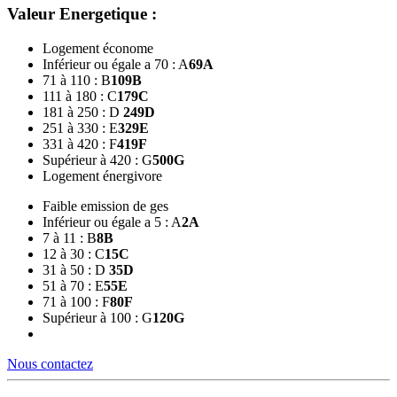
Valeur Energetique :
Logement économe
Inférieur ou égale a 70 : A
69
A
71 à 110 : B
109
B
111 à 180 : C
179
C
181 à 250 : D
249
D
251 à 330 : E
329
E
331 à 420 : F
419
F
Supérieur à 420 : G
500
G
Logement énergivore
Faible emission de ges
Inférieur ou égale a 5 : A
2
A
7 à 11 : B
8
B
12 à 30 : C
15
C
31 à 50 : D
35
D
51 à 70 : E
55
E
71 à 100 : F
80
F
Supérieur à 100 : G
120
G
Nous contactez