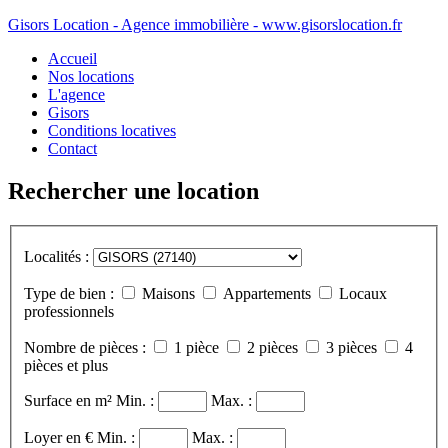
Gisors Location - Agence immobilière - www.gisorslocation.fr
Accueil
Nos locations
L'agence
Gisors
Conditions locatives
Contact
Rechercher une location
Localités :
Type de bien :
Maisons
Appartements
Locaux
professionnels
Nombre de pièces :
1 pièce
2 pièces
3 pièces
4
pièces et plus
Surface en m²
Min. :
Max. :
Loyer en €
Min. :
Max. :