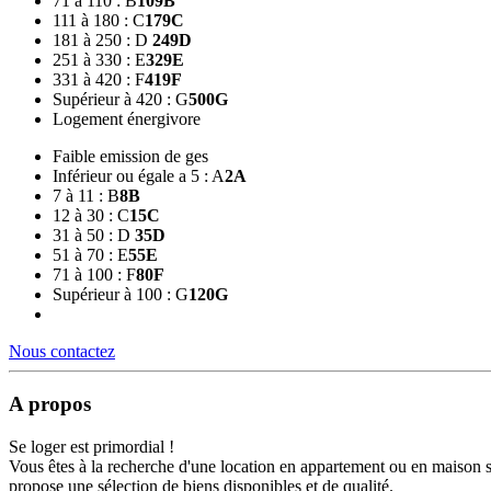
71 à 110 : B
109
B
111 à 180 : C
179
C
181 à 250 : D
249
D
251 à 330 : E
329
E
331 à 420 : F
419
F
Supérieur à 420 : G
500
G
Logement énergivore
Faible emission de ges
Inférieur ou égale a 5 : A
2
A
7 à 11 : B
8
B
12 à 30 : C
15
C
31 à 50 : D
35
D
51 à 70 : E
55
E
71 à 100 : F
80
F
Supérieur à 100 : G
120
G
Nous contactez
A propos
Se loger est primordial !
Vous êtes à la recherche d'une location en appartement ou en maison 
propose une sélection de biens disponibles et de qualité.