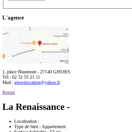
L'agence
1, place Blanmont - 27140 GISORS
Tél :
02 32 55 21 11
Mail :
gisorslocation@yahoo.fr
Retour
La Renaissance -
Localisation :
Type de bien :
Appartement
Surface habitable :
52 m²