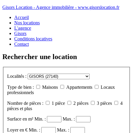
Gisors Location - Agence immobilière - www.gisorslocation.fr
Accueil
Nos locations
L'agence
Gisors
Conditions locatives
Contact
Rechercher une location
Localités :
Type de bien :
Maisons
Appartements
Locaux
professionnels
Nombre de pièces :
1 pièce
2 pièces
3 pièces
4
pièces et plus
Surface en m²
Min. :
Max. :
Loyer en €
Min. :
Max. :