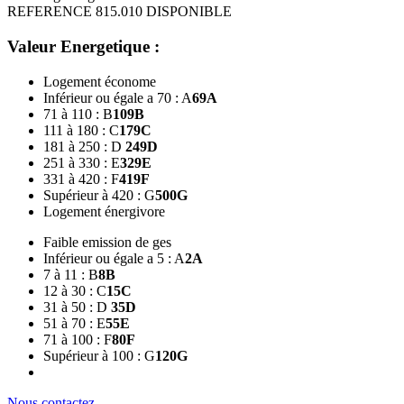
REFERENCE 815.010 DISPONIBLE
Valeur Energetique :
Logement économe
Inférieur ou égale a 70 : A
69
A
71 à 110 : B
109
B
111 à 180 : C
179
C
181 à 250 : D
249
D
251 à 330 : E
329
E
331 à 420 : F
419
F
Supérieur à 420 : G
500
G
Logement énergivore
Faible emission de ges
Inférieur ou égale a 5 : A
2
A
7 à 11 : B
8
B
12 à 30 : C
15
C
31 à 50 : D
35
D
51 à 70 : E
55
E
71 à 100 : F
80
F
Supérieur à 100 : G
120
G
Nous contactez