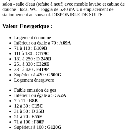
salon - salle d'eau (refaite à neuf) avec meuble lavabo et cabine de
douche - local WC - loggia de 5.40 m². Un emplacement de
stationnement au sous-sol. DISPONIBLE DE SUITE.
Valeur Energetique :
Logement économe
Inférieur ou égale a 70 : A
69
A
71 à 110 : B
109
B
111 à 180 : C
179
C
181 à 250 : D
249
D
251 à 330 : E
329
E
331 à 420 : F
419
F
Supérieur à 420 : G
500
G
Logement énergivore
Faible emission de ges
Inférieur ou égale a 5 : A
2
A
7 à 11 : B
8
B
12 à 30 : C
15
C
31 à 50 : D
35
D
51 à 70 : E
55
E
71 à 100 : F
80
F
Supérieur à 100 : G
120
G