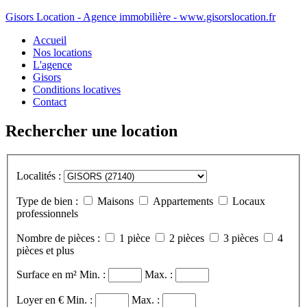
Gisors Location - Agence immobilière - www.gisorslocation.fr
Accueil
Nos locations
L'agence
Gisors
Conditions locatives
Contact
Rechercher une location
Localités :
Type de bien :
Maisons
Appartements
Locaux
professionnels
Nombre de pièces :
1 pièce
2 pièces
3 pièces
4
pièces et plus
Surface en m²
Min. :
Max. :
Loyer en €
Min. :
Max. :