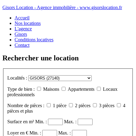
Gisors Location - Agence immobilière - www.gisorslocation.fr
Accueil
Nos locations
L'agence
Gisors
Conditions locatives
Contact
Rechercher une location
Localités :
Type de bien :
Maisons
Appartements
Locaux
professionnels
Nombre de pièces :
1 pièce
2 pièces
3 pièces
4
pièces et plus
Surface en m²
Min. :
Max. :
Loyer en €
Min. :
Max. :