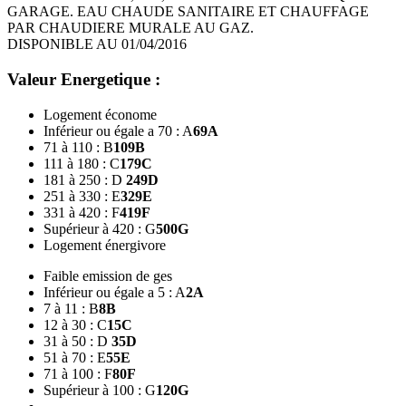
GARAGE. EAU CHAUDE SANITAIRE ET CHAUFFAGE
PAR CHAUDIERE MURALE AU GAZ.
DISPONIBLE AU 01/04/2016
Valeur Energetique :
Logement économe
Inférieur ou égale a 70 : A
69
A
71 à 110 : B
109
B
111 à 180 : C
179
C
181 à 250 : D
249
D
251 à 330 : E
329
E
331 à 420 : F
419
F
Supérieur à 420 : G
500
G
Logement énergivore
Faible emission de ges
Inférieur ou égale a 5 : A
2
A
7 à 11 : B
8
B
12 à 30 : C
15
C
31 à 50 : D
35
D
51 à 70 : E
55
E
71 à 100 : F
80
F
Supérieur à 100 : G
120
G