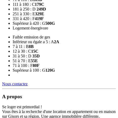
111 à 180 : C
179
C
181 à 250 : D
249
D
251 à 330 : E
329
E
331 à 420 : F
419
F
Supérieur à 420 : G
500
G
Logement énergivore
Faible emission de ges
Inférieur ou égale a 5 : A
2
A
7 à 11 : B
8
B
12 à 30 : C
15
C
31 à 50 : D
35
D
51 à 70 : E
55
E
71 à 100 : F
80
F
Supérieur à 100 : G
120
G
Nous contactez
A propos
Se loger est primordial !
Vous êtes à la recherche d'une location en appartement ou en maison
sur Gisors et sa région. Une agence immobilière différente,