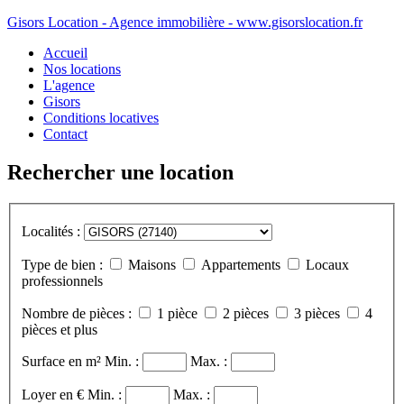
Gisors Location - Agence immobilière - www.gisorslocation.fr
Accueil
Nos locations
L'agence
Gisors
Conditions locatives
Contact
Rechercher une location
Localités :
Type de bien :
Maisons
Appartements
Locaux
professionnels
Nombre de pièces :
1 pièce
2 pièces
3 pièces
4
pièces et plus
Surface en m²
Min. :
Max. :
Loyer en €
Min. :
Max. :