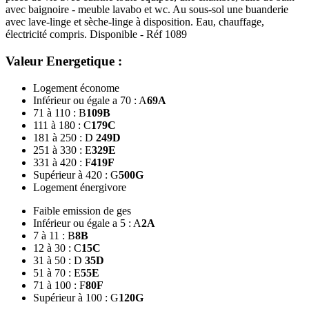
avec baignoire - meuble lavabo et wc. Au sous-sol une buanderie
avec lave-linge et sèche-linge à disposition. Eau, chauffage,
électricité compris. Disponible - Réf 1089
Valeur Energetique :
Logement économe
Inférieur ou égale a 70 : A
69
A
71 à 110 : B
109
B
111 à 180 : C
179
C
181 à 250 : D
249
D
251 à 330 : E
329
E
331 à 420 : F
419
F
Supérieur à 420 : G
500
G
Logement énergivore
Faible emission de ges
Inférieur ou égale a 5 : A
2
A
7 à 11 : B
8
B
12 à 30 : C
15
C
31 à 50 : D
35
D
51 à 70 : E
55
E
71 à 100 : F
80
F
Supérieur à 100 : G
120
G