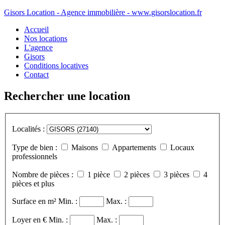
Gisors Location - Agence immobilière - www.gisorslocation.fr
Accueil
Nos locations
L'agence
Gisors
Conditions locatives
Contact
Rechercher une location
Localités :
Type de bien :
Maisons
Appartements
Locaux
professionnels
Nombre de pièces :
1 pièce
2 pièces
3 pièces
4
pièces et plus
Surface en m²
Min. :
Max. :
Loyer en €
Min. :
Max. :