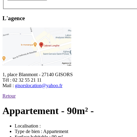
L'agence
1, place Blanmont - 27140 GISORS
Tél :
02 32 55 21 11
Mail :
gisorslocation@yahoo.fr
Retour
Appartement - 90m² -
Localisation :
Type de bien :
Appartement
Surface habitable :
90 m²