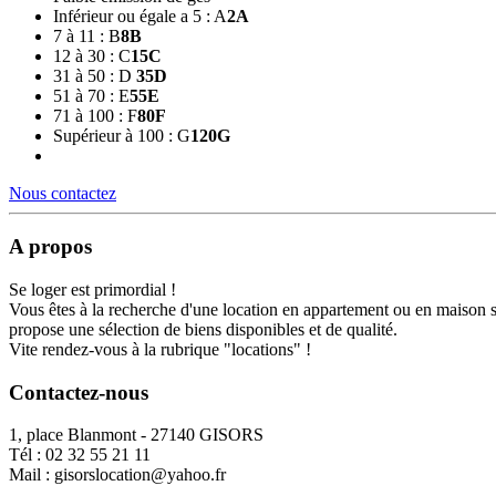
Inférieur ou égale a 5 : A
2
A
7 à 11 : B
8
B
12 à 30 : C
15
C
31 à 50 : D
35
D
51 à 70 : E
55
E
71 à 100 : F
80
F
Supérieur à 100 : G
120
G
Nous contactez
A propos
Se loger est primordial !
Vous êtes à la recherche d'une location en appartement ou en maison 
propose une sélection de biens disponibles et de qualité.
Vite rendez-vous à la rubrique "locations" !
Contactez-nous
1, place Blanmont - 27140 GISORS
Tél :
02 32 55 21 11
Mail :
gisorslocation@yahoo.fr