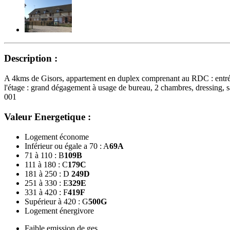
Description :
A 4kms de Gisors, appartement en duplex comprenant au RDC : entrée
l'étage : grand dégagement à usage de bureau, 2 chambres, dressing, s
001
Valeur Energetique :
Logement économe
Inférieur ou égale a 70 : A
69
A
71 à 110 : B
109
B
111 à 180 : C
179
C
181 à 250 : D
249
D
251 à 330 : E
329
E
331 à 420 : F
419
F
Supérieur à 420 : G
500
G
Logement énergivore
Faible emission de ges