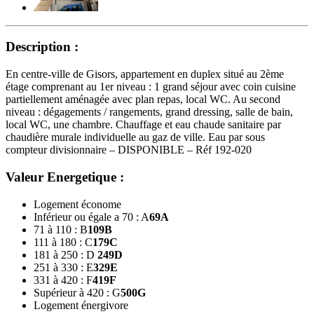
Description :
En centre-ville de Gisors, appartement en duplex situé au 2ème
étage comprenant au 1er niveau : 1 grand séjour avec coin cuisine
partiellement aménagée avec plan repas, local WC. Au second
niveau : dégagements / rangements, grand dressing, salle de bain,
local WC, une chambre. Chauffage et eau chaude sanitaire par
chaudière murale individuelle au gaz de ville. Eau par sous
compteur divisionnaire – DISPONIBLE – Réf 192-020
Valeur Energetique :
Logement économe
Inférieur ou égale a 70 : A
69
A
71 à 110 : B
109
B
111 à 180 : C
179
C
181 à 250 : D
249
D
251 à 330 : E
329
E
331 à 420 : F
419
F
Supérieur à 420 : G
500
G
Logement énergivore