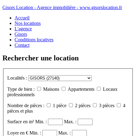
Gisors Location - Agence immobilière - www.gisorslocation.fr
Accueil
Nos locations
L'agence
Gisors
Conditions locatives
Contact
Rechercher une location
Localités :
Type de bien :
Maisons
Appartements
Locaux
professionnels
Nombre de pièces :
1 pièce
2 pièces
3 pièces
4
pièces et plus
Surface en m²
Min. :
Max. :
Loyer en €
Min. :
Max. :