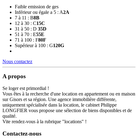
Faible emission de ges
Inférieur ou égale a 5 : A
2
A
7 à 11 : B
8
B
12 à 30 : C
15
C
31 à 50 : D
35
D
51 à 70 : E
55
E
71 à 100 : F
80
F
Supérieur à 100 : G
120
G
Nous contactez
A propos
Se loger est primordial !
Vous êtes à la recherche d'une location en appartement ou en maison
sur Gisors et sa région. Une agence immobilière différente,
uniquement spécialisée dans la location, le cabinet Philippe
LONGFIER vous propose une sélection de biens disponibles et de
qualité.
Vite rendez-vous à la rubrique "locations" !
Contactez-nous