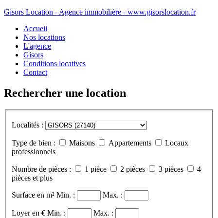
Gisors Location - Agence immobilière - www.gisorslocation.fr
Accueil
Nos locations
L'agence
Gisors
Conditions locatives
Contact
Rechercher une location
Localités :
Type de bien :
Maisons
Appartements
Locaux
professionnels
Nombre de pièces :
1 pièce
2 pièces
3 pièces
4
pièces et plus
Surface en m²
Min. :
Max. :
Loyer en €
Min. :
Max. :