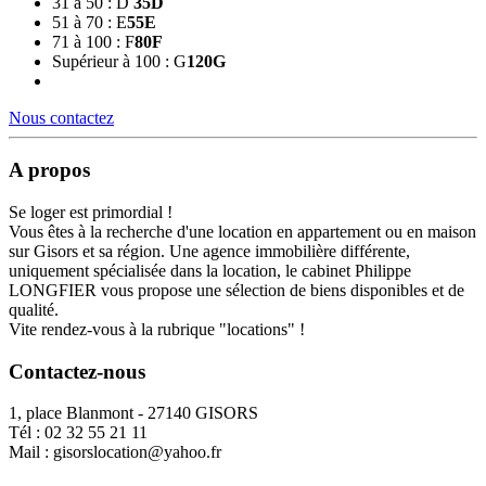
31 à 50 : D
35
D
51 à 70 : E
55
E
71 à 100 : F
80
F
Supérieur à 100 : G
120
G
Nous contactez
A propos
Se loger est primordial !
Vous êtes à la recherche d'une location en appartement ou en maison
sur Gisors et sa région. Une agence immobilière différente,
uniquement spécialisée dans la location, le cabinet Philippe
LONGFIER vous propose une sélection de biens disponibles et de
qualité.
Vite rendez-vous à la rubrique "locations" !
Contactez-nous
1, place Blanmont - 27140 GISORS
Tél :
02 32 55 21 11
Mail :
gisorslocation@yahoo.fr