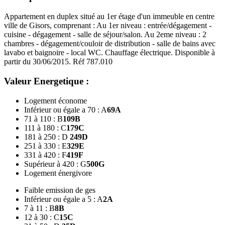
Appartement en duplex situé au 1er étage d'un immeuble en centre
ville de Gisors, comprenant : Au 1er niveau : entrée/dégagement -
cuisine - dégagement - salle de séjour/salon. Au 2eme niveau : 2
chambres - dégagement/couloir de distribution - salle de bains avec
lavabo et baignoire - local WC. Chauffage électrique. Disponible à
partir du 30/06/2015. Réf 787.010
Valeur Energetique :
Logement économe
Inférieur ou égale a 70 : A
69
A
71 à 110 : B
109
B
111 à 180 : C
179
C
181 à 250 : D
249
D
251 à 330 : E
329
E
331 à 420 : F
419
F
Supérieur à 420 : G
500
G
Logement énergivore
Faible emission de ges
Inférieur ou égale a 5 : A
2
A
7 à 11 : B
8
B
12 à 30 : C
15
C