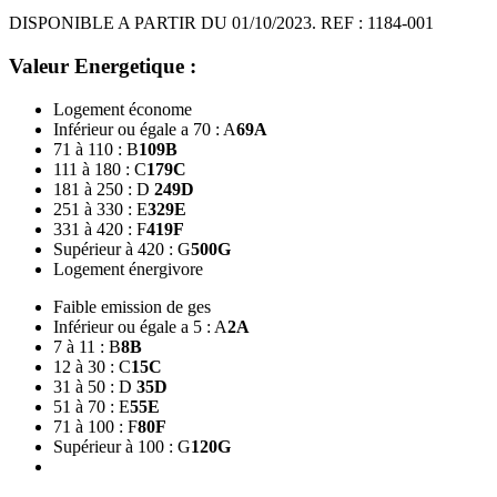
DISPONIBLE A PARTIR DU 01/10/2023. REF : 1184-001
Valeur Energetique :
Logement économe
Inférieur ou égale a 70 : A
69
A
71 à 110 : B
109
B
111 à 180 : C
179
C
181 à 250 : D
249
D
251 à 330 : E
329
E
331 à 420 : F
419
F
Supérieur à 420 : G
500
G
Logement énergivore
Faible emission de ges
Inférieur ou égale a 5 : A
2
A
7 à 11 : B
8
B
12 à 30 : C
15
C
31 à 50 : D
35
D
51 à 70 : E
55
E
71 à 100 : F
80
F
Supérieur à 100 : G
120
G