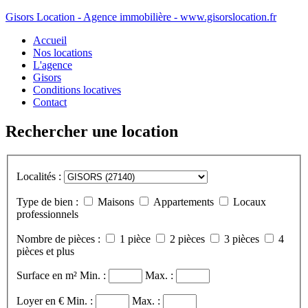
Gisors Location - Agence immobilière - www.gisorslocation.fr
Accueil
Nos locations
L'agence
Gisors
Conditions locatives
Contact
Rechercher une location
Localités :
Type de bien :
Maisons
Appartements
Locaux
professionnels
Nombre de pièces :
1 pièce
2 pièces
3 pièces
4
pièces et plus
Surface en m²
Min. :
Max. :
Loyer en €
Min. :
Max. :