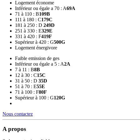
Logement économe
Inférieur ou égale a 70 : A
69
A
71 à 110 : B
109
B
111 à 180 : C
179
C
181 à 250 : D
249
D
251 à 330 : E
329
E
331 à 420 : F
419
F
Supérieur à 420 : G
500
G
Logement énergivore
Faible emission de ges
Inférieur ou égale a 5 : A
2
A
7 à 11 : B
8
B
12 à 30 : C
15
C
31 à 50 : D
35
D
51 à 70 : E
55
E
71 à 100 : F
80
F
Supérieur à 100 : G
120
G
Nous contactez
A propos