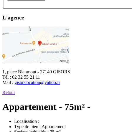
L'agence
1, place Blanmont - 27140 GISORS
Tél :
02 32 55 21 11
Mail :
gisorslocation@yahoo.fr
Retour
Appartement - 75m² -
Localisation :
Type de bien :
Appartement
Surface habitable :
75 m²