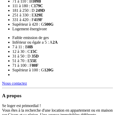
71 à 110 : B
109
B
111 à 180 : C
179
C
181 à 250 : D
249
D
251 à 330 : E
329
E
331 à 420 : F
419
F
Supérieur à 420 : G
500
G
Logement énergivore
Faible emission de ges
Inférieur ou égale a 5 : A
2
A
7 à 11 : B
8
B
12 à 30 : C
15
C
31 à 50 : D
35
D
51 à 70 : E
55
E
71 à 100 : F
80
F
Supérieur à 100 : G
120
G
Nous contactez
A propos
Se loger est primordial !
Vous êtes à la recherche d'une location en appartement ou en maison
sur Gisors et sa région. Une agence immobilière différente,