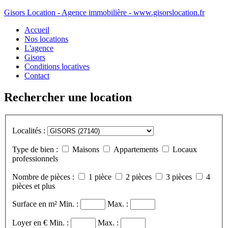
Gisors Location - Agence immobilière - www.gisorslocation.fr
Accueil
Nos locations
L'agence
Gisors
Conditions locatives
Contact
Rechercher une location
Localités :
Type de bien :
Maisons
Appartements
Locaux
professionnels
Nombre de pièces :
1 pièce
2 pièces
3 pièces
4
pièces et plus
Surface en m²
Min. :
Max. :
Loyer en €
Min. :
Max. :