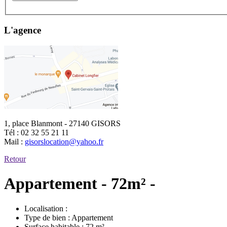
L'agence
1, place Blanmont - 27140 GISORS
Tél :
02 32 55 21 11
Mail :
gisorslocation@yahoo.fr
Retour
Appartement - 72m² -
Localisation :
Type de bien :
Appartement
Surface habitable :
72 m²