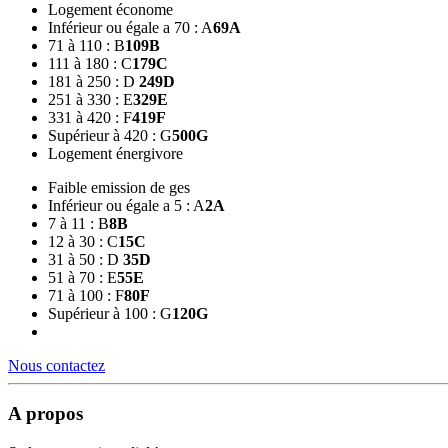
Logement économe
Inférieur ou égale a 70 : A
69
A
71 à 110 : B
109
B
111 à 180 : C
179
C
181 à 250 : D
249
D
251 à 330 : E
329
E
331 à 420 : F
419
F
Supérieur à 420 : G
500
G
Logement énergivore
Faible emission de ges
Inférieur ou égale a 5 : A
2
A
7 à 11 : B
8
B
12 à 30 : C
15
C
31 à 50 : D
35
D
51 à 70 : E
55
E
71 à 100 : F
80
F
Supérieur à 100 : G
120
G
Nous contactez
A propos