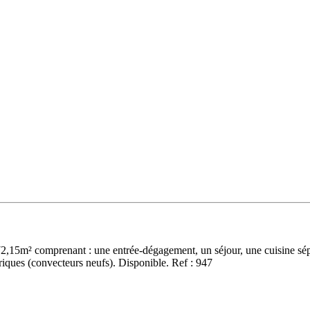
72,15m² comprenant : une entrée-dégagement, un séjour, une cuisine sép
riques (convecteurs neufs). Disponible. Ref : 947