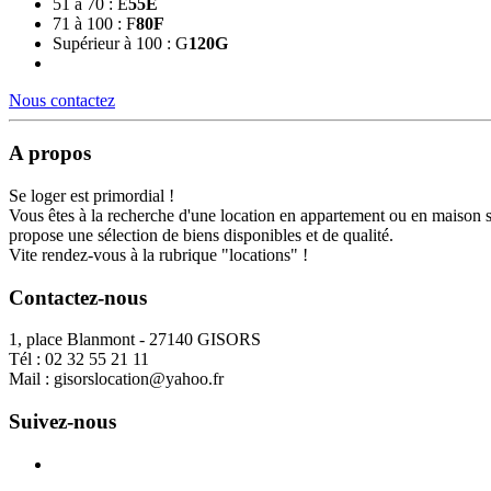
51 à 70 : E
55
E
71 à 100 : F
80
F
Supérieur à 100 : G
120
G
Nous contactez
A propos
Se loger est primordial !
Vous êtes à la recherche d'une location en appartement ou en maison 
propose une sélection de biens disponibles et de qualité.
Vite rendez-vous à la rubrique "locations" !
Contactez-nous
1, place Blanmont - 27140 GISORS
Tél :
02 32 55 21 11
Mail :
gisorslocation@yahoo.fr
Suivez-nous