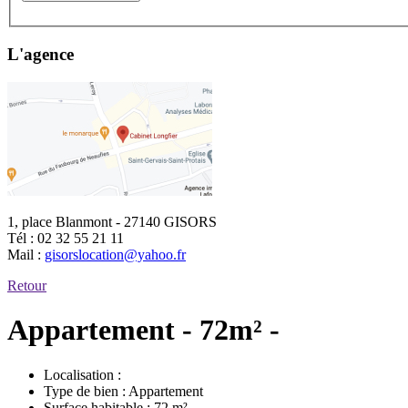
L'agence
1, place Blanmont - 27140 GISORS
Tél :
02 32 55 21 11
Mail :
gisorslocation@yahoo.fr
Retour
Appartement - 72m² -
Localisation :
Type de bien :
Appartement
Surface habitable :
72 m²