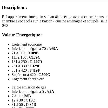
Description :
Bel appartement situé plein sud au 4ème étage avec ascenseur dans la
chambre avec accès sur le balcon), cuisine aménagée et équipée, sal
040
Valeur Energetique :
Logement économe
Inférieur ou égale a 70 : A
69
A
71 à 110 : B
109
B
111 à 180 : C
179
C
181 à 250 : D
249
D
251 à 330 : E
329
E
331 à 420 : F
419
F
Supérieur à 420 : G
500
G
Logement énergivore
Faible emission de ges
Inférieur ou égale a 5 : A
2
A
7 à 11 : B
8
B
12 à 30 : C
15
C
31 à 50 : D
35
D