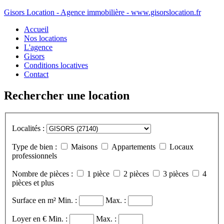
Gisors Location - Agence immobilière - www.gisorslocation.fr
Accueil
Nos locations
L'agence
Gisors
Conditions locatives
Contact
Rechercher une location
Localités :
Type de bien :
Maisons
Appartements
Locaux
professionnels
Nombre de pièces :
1 pièce
2 pièces
3 pièces
4
pièces et plus
Surface en m²
Min. :
Max. :
Loyer en €
Min. :
Max. :