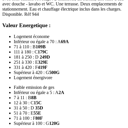
avec douche - lavabo et WC. Une terrasse. Deux emplacements de
stationnement. Eau et chauffage électrique inclus dans les charges.
Disponible. Réf 944
Valeur Energetique :
Logement économe
Inférieur ou égale a 70 : A
69
A
71 à 110 : B
109
B
111 à 180 : C
179
C
181 à 250 : D
249
D
251 à 330 : E
329
E
331 à 420 : F
419
F
Supérieur à 420 : G
500
G
Logement énergivore
Faible emission de ges
Inférieur ou égale a 5 : A
2
A
7 à 11 : B
8
B
12 à 30 : C
15
C
31 à 50 : D
35
D
51 à 70 : E
55
E
71 à 100 : F
80
F
Supérieur à 100 : G
120
G