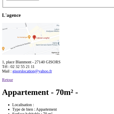
L'agence
1, place Blanmont - 27140 GISORS
Tél :
02 32 55 21 11
Mail :
gisorslocation@yahoo.fr
Retour
Appartement - 70m² -
Localisation :
Type de bien :
Appartement
Surface habitable :
70 m²