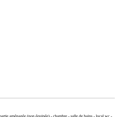
partie aménagée (non équipée) - chambre - salle de bains - local wc -