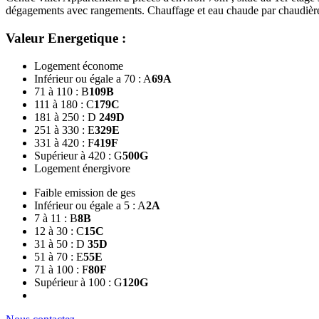
dégagements avec rangements. Chauffage et eau chaude par chaudière 
Valeur Energetique :
Logement économe
Inférieur ou égale a 70 : A
69
A
71 à 110 : B
109
B
111 à 180 : C
179
C
181 à 250 : D
249
D
251 à 330 : E
329
E
331 à 420 : F
419
F
Supérieur à 420 : G
500
G
Logement énergivore
Faible emission de ges
Inférieur ou égale a 5 : A
2
A
7 à 11 : B
8
B
12 à 30 : C
15
C
31 à 50 : D
35
D
51 à 70 : E
55
E
71 à 100 : F
80
F
Supérieur à 100 : G
120
G