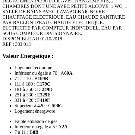
DEGAGEMENT/COULOIR AVEC RANGEMENTS, 2
CHAMBRES DONT UNE AVEC PETITE ALCOVE, 1 WC, 1
SALLE DE BAINS AVEC LAVABO-BAIGNOIRE.
CHAUFFAGE ELECTRIQUE. EAU CHAUDE SANITAIRE
PAR BALLON D'EAU CHAUDE ELECTRIQUE.
ELCTRICITE PAR COMPTEUR INDIVIDUEL. EAU PAR
SOUS COMPTEUR DIVISIONNAIRE.
DISPONIBLE AU 01/10/2018
REF : 383.013
Valeur Energetique :
Logement économe
Inférieur ou égale a 70 : A
69
A
71 à 110 : B
109
B
111 à 180 : C
179
C
181 à 250 : D
249
D
251 à 330 : E
329
E
331 à 420 : F
419
F
Supérieur à 420 : G
500
G
Logement énergivore
Faible emission de ges
Inférieur ou égale a 5 : A
2
A
7 à 11 : B
8
B