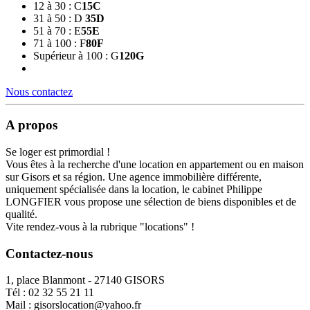
12 à 30 : C
15
C
31 à 50 : D
35
D
51 à 70 : E
55
E
71 à 100 : F
80
F
Supérieur à 100 : G
120
G
Nous contactez
A propos
Se loger est primordial !
Vous êtes à la recherche d'une location en appartement ou en maison
sur Gisors et sa région. Une agence immobilière différente,
uniquement spécialisée dans la location, le cabinet Philippe
LONGFIER vous propose une sélection de biens disponibles et de
qualité.
Vite rendez-vous à la rubrique "locations" !
Contactez-nous
1, place Blanmont - 27140 GISORS
Tél :
02 32 55 21 11
Mail :
gisorslocation@yahoo.fr