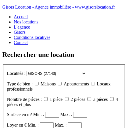
Gisors Location - Agence immobilière - www.gisorslocation.fr
Accueil
Nos locations
L'agence
Gisors
Conditions locatives
Contact
Rechercher une location
Localités :
Type de bien :
Maisons
Appartements
Locaux
professionnels
Nombre de pièces :
1 pièce
2 pièces
3 pièces
4
pièces et plus
Surface en m²
Min. :
Max. :
Loyer en €
Min. :
Max. :