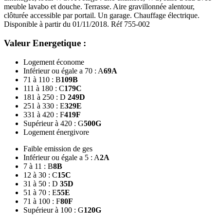
meuble lavabo et douche. Terrasse. Aire gravillonnée alentour,
clôturée accessible par portail. Un garage. Chauffage électrique.
Disponible à partir du 01/11/2018. Réf 755-002
Valeur Energetique :
Logement économe
Inférieur ou égale a 70 : A
69
A
71 à 110 : B
109
B
111 à 180 : C
179
C
181 à 250 : D
249
D
251 à 330 : E
329
E
331 à 420 : F
419
F
Supérieur à 420 : G
500
G
Logement énergivore
Faible emission de ges
Inférieur ou égale a 5 : A
2
A
7 à 11 : B
8
B
12 à 30 : C
15
C
31 à 50 : D
35
D
51 à 70 : E
55
E
71 à 100 : F
80
F
Supérieur à 100 : G
120
G