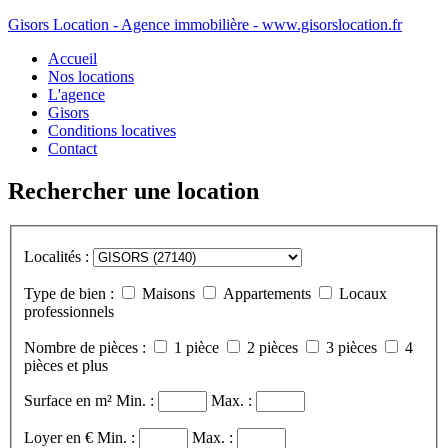
Gisors Location - Agence immobilière - www.gisorslocation.fr
Accueil
Nos locations
L'agence
Gisors
Conditions locatives
Contact
Rechercher une location
Localités :
Type de bien :
Maisons
Appartements
Locaux
professionnels
Nombre de pièces :
1 pièce
2 pièces
3 pièces
4
pièces et plus
Surface en m²
Min. :
Max. :
Loyer en €
Min. :
Max. :