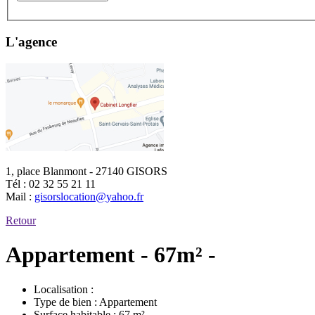
L'agence
1, place Blanmont - 27140 GISORS
Tél :
02 32 55 21 11
Mail :
gisorslocation@yahoo.fr
Retour
Appartement - 67m² -
Localisation :
Type de bien :
Appartement
Surface habitable :
67 m²