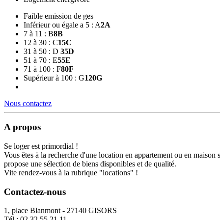
Faible emission de ges
Inférieur ou égale a 5 : A
2
A
7 à 11 : B
8
B
12 à 30 : C
15
C
31 à 50 : D
35
D
51 à 70 : E
55
E
71 à 100 : F
80
F
Supérieur à 100 : G
120
G
Nous contactez
A propos
Se loger est primordial !
Vous êtes à la recherche d'une location en appartement ou en maison 
propose une sélection de biens disponibles et de qualité.
Vite rendez-vous à la rubrique "locations" !
Contactez-nous
1, place Blanmont - 27140 GISORS
Tél :
02 32 55 21 11