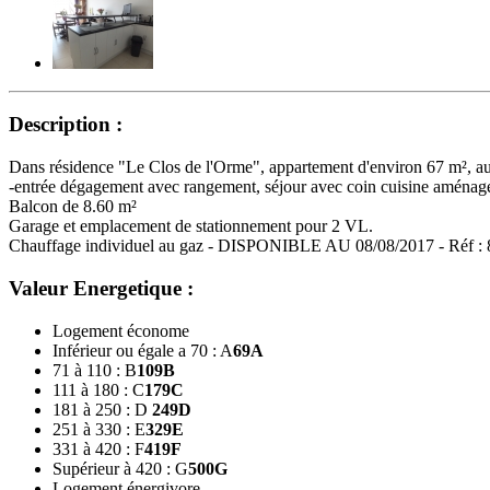
Description :
Dans résidence "Le Clos de l'Orme", appartement d'environ 67 m², a
-entrée dégagement avec rangement, séjour avec coin cuisine aménagé
Balcon de 8.60 m²
Garage et emplacement de stationnement pour 2 VL.
Chauffage individuel au gaz - DISPONIBLE AU 08/08/2017 - Réf :
Valeur Energetique :
Logement économe
Inférieur ou égale a 70 : A
69
A
71 à 110 : B
109
B
111 à 180 : C
179
C
181 à 250 : D
249
D
251 à 330 : E
329
E
331 à 420 : F
419
F
Supérieur à 420 : G
500
G
Logement énergivore