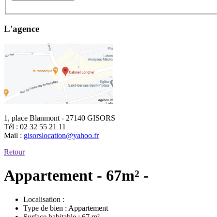
L'agence
1, place Blanmont - 27140 GISORS
Tél :
02 32 55 21 11
Mail :
gisorslocation@yahoo.fr
Retour
Appartement - 67m² -
Localisation :
Type de bien :
Appartement
Surface habitable :
67 m²