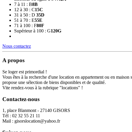
7 à 11 : B
8
B
12 à 30 : C
15
C
31 à 50 : D
35
D
51 à 70 : E
55
E
71 à 100 : F
80
F
Supérieur à 100 : G
120
G
Nous contactez
A propos
Se loger est primordial !
Vous êtes à la recherche d'une location en appartement ou en maison 
propose une sélection de biens disponibles et de qualité.
Vite rendez-vous à la rubrique "locations" !
Contactez-nous
1, place Blanmont - 27140 GISORS
Tél :
02 32 55 21 11
Mail :
gisorslocation@yahoo.fr