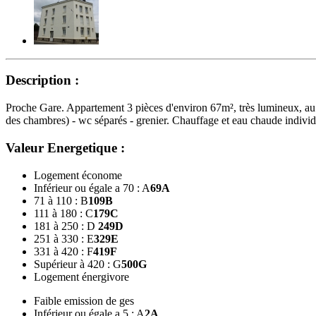
Description :
Proche Gare. Appartement 3 pièces d'environ 67m², très lumineux, au 1
des chambres) - wc séparés - grenier. Chauffage et eau chaude individu
Valeur Energetique :
Logement économe
Inférieur ou égale a 70 : A
69
A
71 à 110 : B
109
B
111 à 180 : C
179
C
181 à 250 : D
249
D
251 à 330 : E
329
E
331 à 420 : F
419
F
Supérieur à 420 : G
500
G
Logement énergivore
Faible emission de ges
Inférieur ou égale a 5 : A
2
A