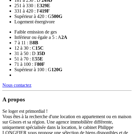
181 à 250 : D
249
D
251 à 330 : E
329
E
331 à 420 : F
419
F
Supérieur à 420 : G
500
G
Logement énergivore
Faible emission de ges
Inférieur ou égale a 5 : A
2
A
7 à 11 : B
8
B
12 à 30 : C
15
C
31 à 50 : D
35
D
51 à 70 : E
55
E
71 à 100 : F
80
F
Supérieur à 100 : G
120
G
Nous contactez
A propos
Se loger est primordial !
Vous êtes à la recherche d'une location en appartement ou en maison
sur Gisors et sa région. Une agence immobilière différente,
uniquement spécialisée dans la location, le cabinet Philippe
LONGFIER vous propose une sélection de biens disponibles et de