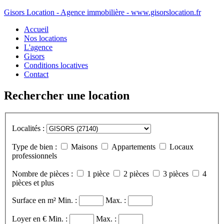
Gisors Location - Agence immobilière - www.gisorslocation.fr
Accueil
Nos locations
L'agence
Gisors
Conditions locatives
Contact
Rechercher une location
Localités :
Type de bien :
Maisons
Appartements
Locaux
professionnels
Nombre de pièces :
1 pièce
2 pièces
3 pièces
4
pièces et plus
Surface en m²
Min. :
Max. :
Loyer en €
Min. :
Max. :