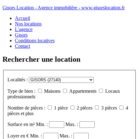
Gisors Location - Agence immobilière - www.gisorslocation.fr
Accueil
Nos locations
L'agence
Gisors
Conditions locatives
Contact
Rechercher une location
Localités :
Type de bien :
Maisons
Appartements
Locaux
professionnels
Nombre de pièces :
1 pièce
2 pièces
3 pièces
4
pièces et plus
Surface en m²
Min. :
Max. :
Loyer en €
Min. :
Max. :