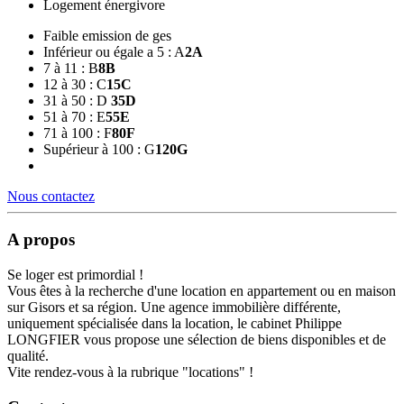
Logement énergivore
Faible emission de ges
Inférieur ou égale a 5 : A
2
A
7 à 11 : B
8
B
12 à 30 : C
15
C
31 à 50 : D
35
D
51 à 70 : E
55
E
71 à 100 : F
80
F
Supérieur à 100 : G
120
G
Nous contactez
A propos
Se loger est primordial !
Vous êtes à la recherche d'une location en appartement ou en maison
sur Gisors et sa région. Une agence immobilière différente,
uniquement spécialisée dans la location, le cabinet Philippe
LONGFIER vous propose une sélection de biens disponibles et de
qualité.
Vite rendez-vous à la rubrique "locations" !