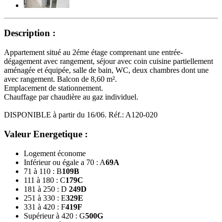
Description :
Appartement situé au 2éme étage comprenant une entrée-
dégagement avec rangement, séjour avec coin cuisine partiellement
aménagée et équipée, salle de bain, WC, deux chambres dont une
avec rangement. Balcon de 8,60 m².
Emplacement de stationnement.
Chauffage par chaudière au gaz individuel.
DISPONIBLE à partir du 16/06. Réf.: A120-020
Valeur Energetique :
Logement économe
Inférieur ou égale a 70 : A
69
A
71 à 110 : B
109
B
111 à 180 : C
179
C
181 à 250 : D
249
D
251 à 330 : E
329
E
331 à 420 : F
419
F
Supérieur à 420 : G
500
G