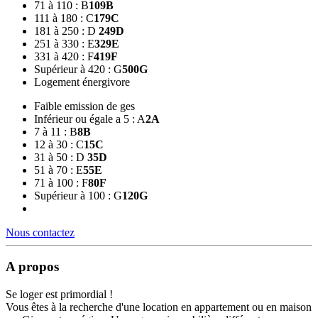
71 à 110 : B
109
B
111 à 180 : C
179
C
181 à 250 : D
249
D
251 à 330 : E
329
E
331 à 420 : F
419
F
Supérieur à 420 : G
500
G
Logement énergivore
Faible emission de ges
Inférieur ou égale a 5 : A
2
A
7 à 11 : B
8
B
12 à 30 : C
15
C
31 à 50 : D
35
D
51 à 70 : E
55
E
71 à 100 : F
80
F
Supérieur à 100 : G
120
G
Nous contactez
A propos
Se loger est primordial !
Vous êtes à la recherche d'une location en appartement ou en maison