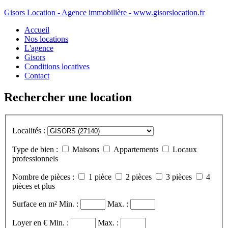
Gisors Location - Agence immobilière - www.gisorslocation.fr
Accueil
Nos locations
L'agence
Gisors
Conditions locatives
Contact
Rechercher une location
Localités :
Type de bien :
Maisons
Appartements
Locaux
professionnels
Nombre de pièces :
1 pièce
2 pièces
3 pièces
4
pièces et plus
Surface en m²
Min. :
Max. :
Loyer en €
Min. :
Max. :