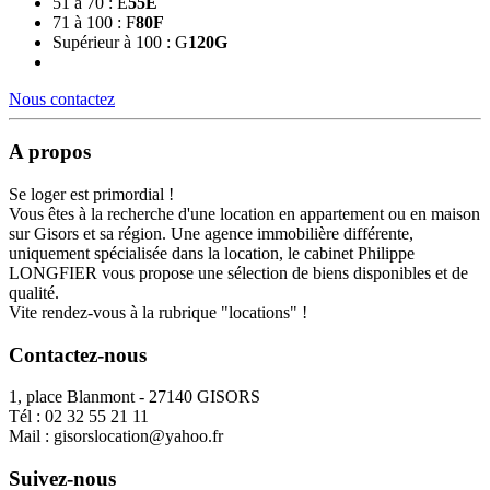
51 à 70 : E
55
E
71 à 100 : F
80
F
Supérieur à 100 : G
120
G
Nous contactez
A propos
Se loger est primordial !
Vous êtes à la recherche d'une location en appartement ou en maison
sur Gisors et sa région. Une agence immobilière différente,
uniquement spécialisée dans la location, le cabinet Philippe
LONGFIER vous propose une sélection de biens disponibles et de
qualité.
Vite rendez-vous à la rubrique "locations" !
Contactez-nous
1, place Blanmont - 27140 GISORS
Tél :
02 32 55 21 11
Mail :
gisorslocation@yahoo.fr
Suivez-nous