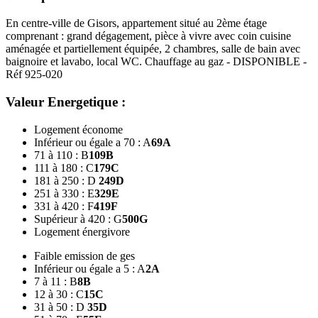
En centre-ville de Gisors, appartement situé au 2ème étage
comprenant : grand dégagement, pièce à vivre avec coin cuisine
aménagée et partiellement équipée, 2 chambres, salle de bain avec
baignoire et lavabo, local WC. Chauffage au gaz - DISPONIBLE -
Réf 925-020
Valeur Energetique :
Logement économe
Inférieur ou égale a 70 : A
69
A
71 à 110 : B
109
B
111 à 180 : C
179
C
181 à 250 : D
249
D
251 à 330 : E
329
E
331 à 420 : F
419
F
Supérieur à 420 : G
500
G
Logement énergivore
Faible emission de ges
Inférieur ou égale a 5 : A
2
A
7 à 11 : B
8
B
12 à 30 : C
15
C
31 à 50 : D
35
D