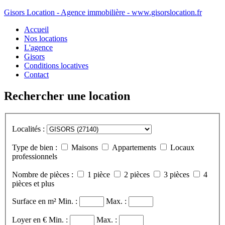
Gisors Location - Agence immobilière - www.gisorslocation.fr
Accueil
Nos locations
L'agence
Gisors
Conditions locatives
Contact
Rechercher une location
Localités :
Type de bien :
Maisons
Appartements
Locaux
professionnels
Nombre de pièces :
1 pièce
2 pièces
3 pièces
4
pièces et plus
Surface en m²
Min. :
Max. :
Loyer en €
Min. :
Max. :