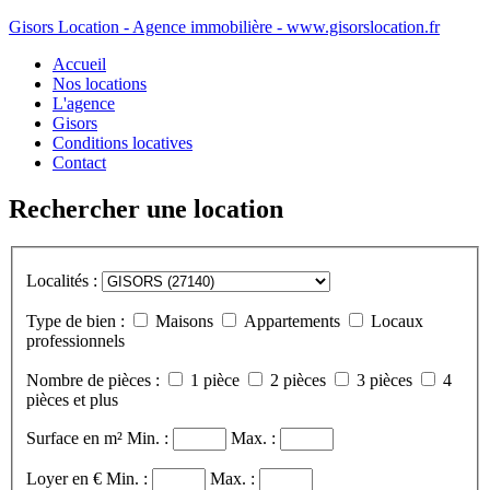
Gisors Location - Agence immobilière - www.gisorslocation.fr
Accueil
Nos locations
L'agence
Gisors
Conditions locatives
Contact
Rechercher une location
Localités :
Type de bien :
Maisons
Appartements
Locaux
professionnels
Nombre de pièces :
1 pièce
2 pièces
3 pièces
4
pièces et plus
Surface en m²
Min. :
Max. :
Loyer en €
Min. :
Max. :