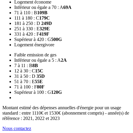
Logement économe
Inférieur ou égale a 70 : A
69
A
71 à 110 : B
109
B
111 à 180 : C
179
C
181 à 250 : D
249
D
251 à 330 : E
329
E
331 à 420 : F
419
F
Supérieur à 420 : G
500
G
Logement énergivore
Faible emission de ges
Inférieur ou égale a 5 : A
2
A
7 à 11 : B
8
B
12 à 30 : C
15
C
31 à 50 : D
35
D
51 à 70 : E
55
E
71 à 100 : F
80
F
Supérieur à 100 : G
120
G
Montant estimé des dépenses annuelles d'énergie pour un usage
standard : entre 1110€ et 1530€ (abonnement compris) - année(s) de
référence : 2021, 2022 et 2023
Nous contactez