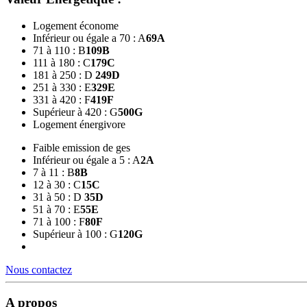
Logement économe
Inférieur ou égale a 70 : A
69
A
71 à 110 : B
109
B
111 à 180 : C
179
C
181 à 250 : D
249
D
251 à 330 : E
329
E
331 à 420 : F
419
F
Supérieur à 420 : G
500
G
Logement énergivore
Faible emission de ges
Inférieur ou égale a 5 : A
2
A
7 à 11 : B
8
B
12 à 30 : C
15
C
31 à 50 : D
35
D
51 à 70 : E
55
E
71 à 100 : F
80
F
Supérieur à 100 : G
120
G
Nous contactez
A propos