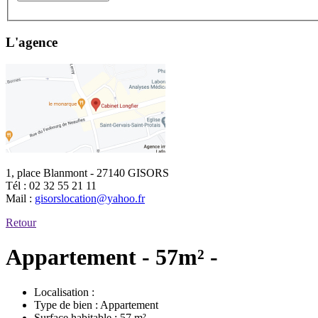
L'agence
1, place Blanmont - 27140 GISORS
Tél :
02 32 55 21 11
Mail :
gisorslocation@yahoo.fr
Retour
Appartement - 57m² -
Localisation :
Type de bien :
Appartement
Surface habitable :
57 m²