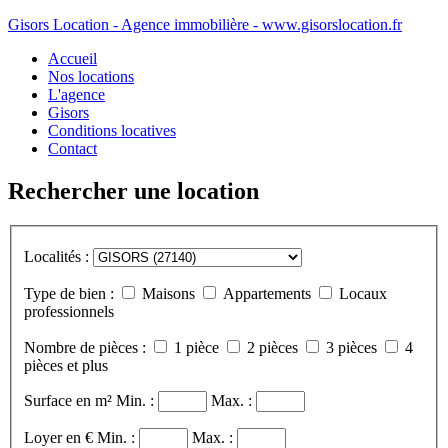
Gisors Location - Agence immobilière - www.gisorslocation.fr
Accueil
Nos locations
L'agence
Gisors
Conditions locatives
Contact
Rechercher une location
Localités :
Type de bien :
Maisons
Appartements
Locaux
professionnels
Nombre de pièces :
1 pièce
2 pièces
3 pièces
4
pièces et plus
Surface en m²
Min. :
Max. :
Loyer en €
Min. :
Max. :