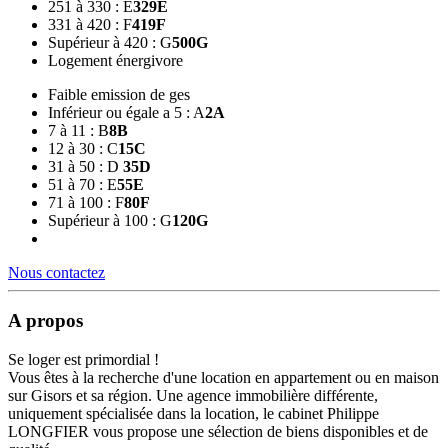
251 à 330 : E
329
E
331 à 420 : F
419
F
Supérieur à 420 : G
500
G
Logement énergivore
Faible emission de ges
Inférieur ou égale a 5 : A
2
A
7 à 11 : B
8
B
12 à 30 : C
15
C
31 à 50 : D
35
D
51 à 70 : E
55
E
71 à 100 : F
80
F
Supérieur à 100 : G
120
G
Nous contactez
A propos
Se loger est primordial !
Vous êtes à la recherche d'une location en appartement ou en maison
sur Gisors et sa région. Une agence immobilière différente,
uniquement spécialisée dans la location, le cabinet Philippe
LONGFIER vous propose une sélection de biens disponibles et de