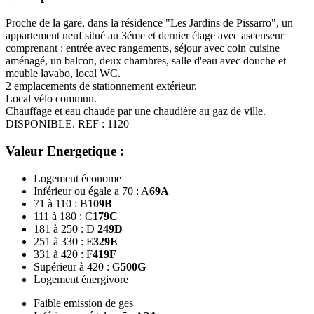
Proche de la gare, dans la résidence "Les Jardins de Pissarro", un
appartement neuf situé au 3éme et dernier étage avec ascenseur
comprenant : entrée avec rangements, séjour avec coin cuisine
aménagé, un balcon, deux chambres, salle d'eau avec douche et
meuble lavabo, local WC.
2 emplacements de stationnement extérieur.
Local vélo commun.
Chauffage et eau chaude par une chaudière au gaz de ville.
DISPONIBLE. REF : 1120
Valeur Energetique :
Logement économe
Inférieur ou égale a 70 : A
69
A
71 à 110 : B
109
B
111 à 180 : C
179
C
181 à 250 : D
249
D
251 à 330 : E
329
E
331 à 420 : F
419
F
Supérieur à 420 : G
500
G
Logement énergivore
Faible emission de ges