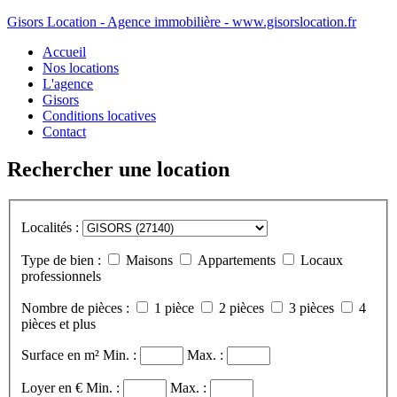
Gisors Location - Agence immobilière - www.gisorslocation.fr
Accueil
Nos locations
L'agence
Gisors
Conditions locatives
Contact
Rechercher une location
Localités :
Type de bien :
Maisons
Appartements
Locaux
professionnels
Nombre de pièces :
1 pièce
2 pièces
3 pièces
4
pièces et plus
Surface en m²
Min. :
Max. :
Loyer en €
Min. :
Max. :