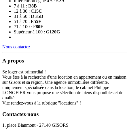
Inférieur ou égale a 5 : A
2
A
7 à 11 : B
8
B
12 à 30 : C
15
C
31 à 50 : D
35
D
51 à 70 : E
55
E
71 à 100 : F
80
F
Supérieur à 100 : G
120
G
Nous contactez
A propos
Se loger est primordial !
Vous êtes à la recherche d'une location en appartement ou en maison
sur Gisors et sa région. Une agence immobilière différente,
uniquement spécialisée dans la location, le cabinet Philippe
LONGFIER vous propose une sélection de biens disponibles et de
qualité.
Vite rendez-vous à la rubrique "locations" !
Contactez-nous
1, place Blanmont - 27140 GISORS