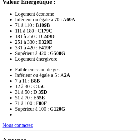
Valeur Energetique :
Logement économe
Inférieur ou égale a 70 : A
69
A
71 à 110 : B
109
B
111 à 180 : C
179
C
181 à 250 : D
249
D
251 à 330 : E
329
E
331 à 420 : F
419
F
Supérieur à 420 : G
500
G
Logement énergivore
Faible emission de ges
Inférieur ou égale a 5 : A
2
A
7 à 11 : B
8
B
12 à 30 : C
15
C
31 à 50 : D
35
D
51 à 70 : E
55
E
71 à 100 : F
80
F
Supérieur à 100 : G
120
G
Nous contactez