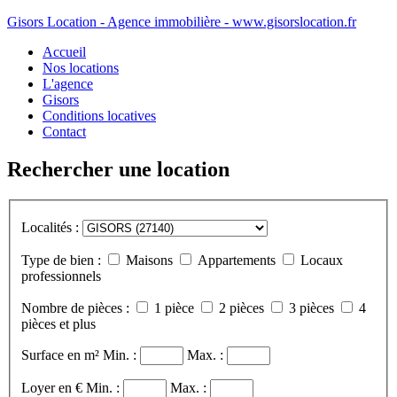
Gisors Location - Agence immobilière - www.gisorslocation.fr
Accueil
Nos locations
L'agence
Gisors
Conditions locatives
Contact
Rechercher une location
Localités :
Type de bien :
Maisons
Appartements
Locaux
professionnels
Nombre de pièces :
1 pièce
2 pièces
3 pièces
4
pièces et plus
Surface en m²
Min. :
Max. :
Loyer en €
Min. :
Max. :