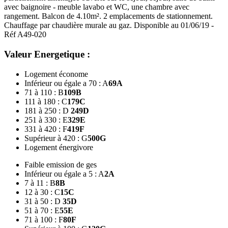
avec baignoire - meuble lavabo et WC, une chambre avec
rangement. Balcon de 4.10m². 2 emplacements de stationnement.
Chauffage par chaudière murale au gaz. Disponible au 01/06/19 -
Réf A49-020
Valeur Energetique :
Logement économe
Inférieur ou égale a 70 : A
69
A
71 à 110 : B
109
B
111 à 180 : C
179
C
181 à 250 : D
249
D
251 à 330 : E
329
E
331 à 420 : F
419
F
Supérieur à 420 : G
500
G
Logement énergivore
Faible emission de ges
Inférieur ou égale a 5 : A
2
A
7 à 11 : B
8
B
12 à 30 : C
15
C
31 à 50 : D
35
D
51 à 70 : E
55
E
71 à 100 : F
80
F