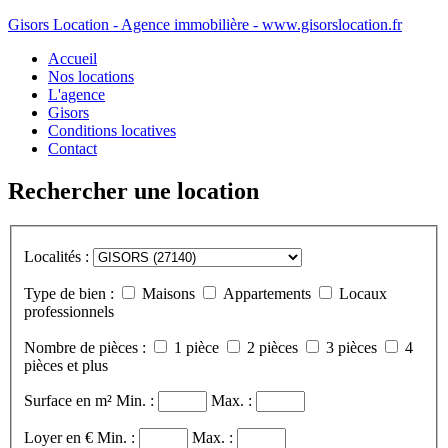
Gisors Location - Agence immobilière - www.gisorslocation.fr
Accueil
Nos locations
L'agence
Gisors
Conditions locatives
Contact
Rechercher une location
Localités :
Type de bien :
Maisons
Appartements
Locaux
professionnels
Nombre de pièces :
1 pièce
2 pièces
3 pièces
4
pièces et plus
Surface en m²
Min. :
Max. :
Loyer en €
Min. :
Max. :